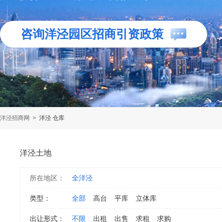
咨询洋泾园区招商引资政策
洋泾招商网
>
洋泾 仓库
洋泾土地
所在地区：
全洋泾
类型：
全部
高台
平库
立体库
出让形式：
不限
出租
出售
求租
求购